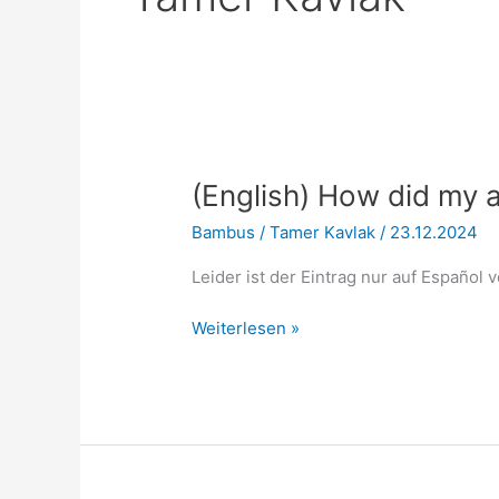
(English) How did m
Bambus
/
Tamer Kavlak
/
23.12.2024
Leider ist der Eintrag nur auf Español 
(English)
Weiterlesen »
How
did
my
abandoned
bamboo
grow