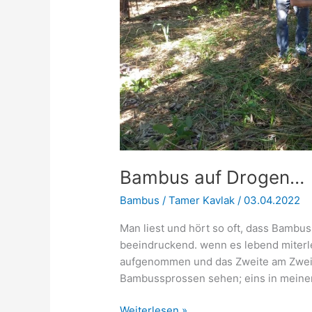
Bambus auf Drogen…
Bambus
/
Tamer Kavlak
/
03.04.2022
Man liest und hört so oft, dass Bambus
beeindruckend. wenn es lebend miterle
aufgenommen und das Zweite am Zweite
Bambussprossen sehen; eins in meine
Bambus
Weiterlesen »