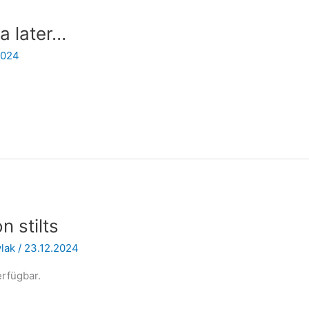
a later…
2024
n stilts
vlak
/
23.12.2024
erfügbar.