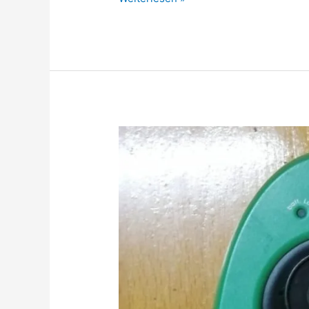
auf
Drogen…