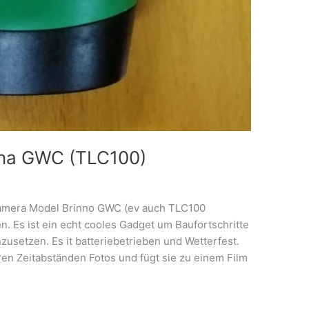
inna GWC (TLC100)
 Kamera Model Brinno GWC (ev auch TLC100
. Es ist ein echt cooles Gadget um Baufortschritte
usetzen. Es it batteriebetrieben und Wetterfest.
ren Zeitabständen Fotos und fügt sie zu einem Film