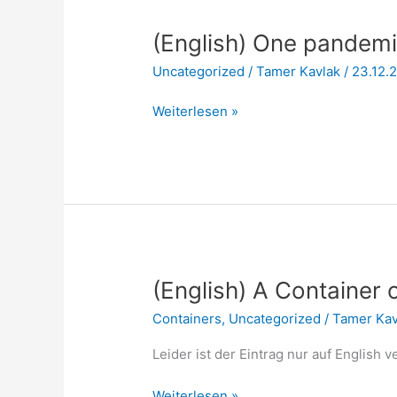
(English) One pandemi
Uncategorized
/
Tamer Kavlak
/
23.12.
(English)
Weiterlesen »
One
pandemia
later…
(English) A Container o
Containers
,
Uncategorized
/
Tamer Ka
Leider ist der Eintrag nur auf English v
(English)
Weiterlesen »